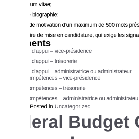
Un curriculum vitae;
Une courte biographie;
Espace membre
Une lettre de motivation d’un maximum de 500 mots prés
Le formulaire de mise en candidature, qui exige les sig
Documents
Formulaire d’appui – vice-présidence
Formulaire d’appui – trésorerie
Formulaire d’appui – administratrice ou administrateur
English
Profil de compétences – vice-présidence
Profil de compétences – trésorerie
Profil de compétences – administratrice ou administrateu
Posted in
Uncategorized
Federal Budget Of
Recensement 2026