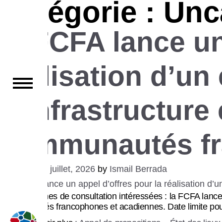
Catégorie :
Unc
Skip
to
la FCFA lance un
content
réalisation d’un 
d’infrastructure
communautés fr
Posted on
6 juillet, 2026
by
Ismail Berrada
Avis aux firmes de consultation intéressées : la FCFA lance 
communautés francophones et acadiennes. Date limite pour 