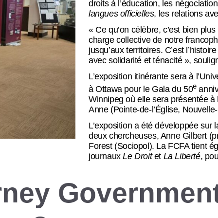
droits à l’éducation, les négociati
langues officielles
, les relations a
« Ce qu’on célèbre, c’est bien plus 
charge collective de notre francoph
jusqu’aux territoires. C’est l’hist
avec solidarité et ténacité », soul
L’exposition itinérante sera à l’Un
e
à Ottawa pour le Gala du 50
anniv
Winnipeg où elle sera présentée à l
Anne (Pointe-de-l’Église, Nouvelle-
L’exposition a été développée sur l
deux chercheuses, Anne Gilbert (pr
Forest (Sociopol). La FCFA tient é
journaux
Le Droit
et
La Liberté
, pou
rney Government