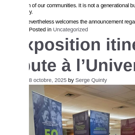
aphic erosion of our communities. It is not a generational
adds Ms. Roy.
The FCFA nevertheless welcomes the announcement regardin
Posted in
Uncategorized
L’exposition iti
débute à l’Univ
Posted on
28 octobre, 2025
by
Serge Quinty