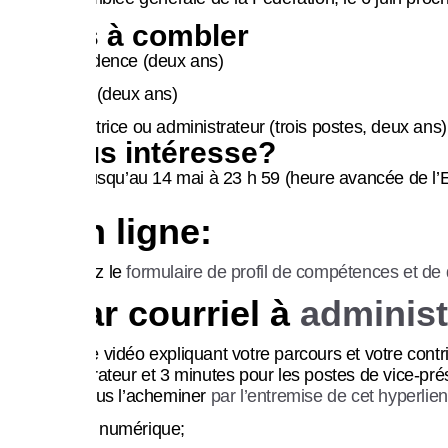
Postes à combler
Vice-présidence (deux ans)
Trésorerie (deux ans)
Administratrice ou administrateur (trois postes, deux ans)
Ressources
Ça vous intéresse?
Vous avez jusqu’au 14 mai à 23 h 59 (heure avancée de l’E
1 – En ligne:
Remplissez le
formulaire de profil de compétences et de d
2 – Par courriel à
administ
Balado
Une courte vidéo expliquant votre parcours et votre cont
d’administrateur et 3 minutes pour les postes de vice-prési
veuillez nous l’acheminer
par l’entremise de cet hyperlien
Une photo numérique;