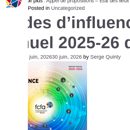
Pour en savoir plus
: Appel de propositions – État des lieux
Posted in
Uncategorized
Ondes d’influenc
annuel 2025-26 
Posted on
9 juin, 2026
30 juin, 2026
by
Serge Quinty
La FCFA