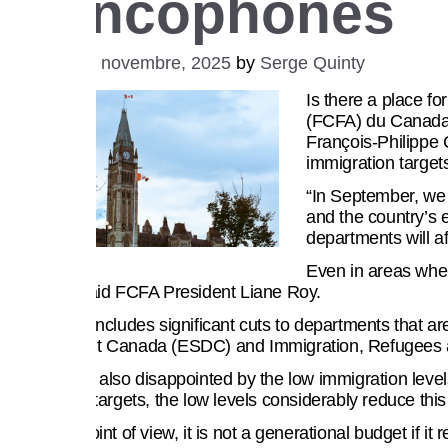
Francophones
Posted on
4 novembre, 2025
by
Serge Quinty
Is there a place 
(FCFA) du Canada i
François-Philippe 
immigration targets
“In September, we 
and the country’s 
departments will a
Even in areas wher
answers,” said FCFA President Liane Roy.
The budget includes significant cuts to departments that
Development Canada (ESDC) and Immigration, Refugees a
The FCFA is also disappointed by the low immigration lev
immigration targets, the low levels considerably reduce this
“From our point of view, it is not a generational budget if it