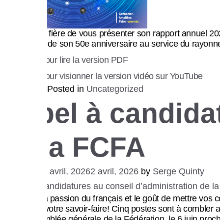
Ce que nous faisons
La FCFA est fière de vous présenter son rapport annuel 2
célébrations de son 50e anniversaire au service du rayonne
Cliquez ici pour lire la version PDF
Cliquez ici pour visionner la version vidéo sur YouTube
Posted in
Uncategorized
Appel à candidat
Actualités
de la FCFA
Posted on
2 avril, 2026
2 avril, 2026
by
Serge Quinty
Événements
Vous avez la passion du français et le goût de mettre vos
vision et de votre savoir-faire! Cinq postes sont à combler
la 51e assemblée générale de la Fédération, le 6 juin proch