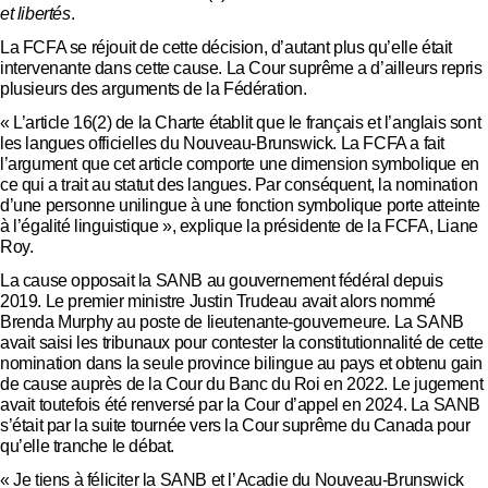
et libertés
.
La FCFA se réjouit de cette décision, d’autant plus qu’elle était
intervenante dans cette cause. La Cour suprême a d’ailleurs repris
plusieurs des arguments de la Fédération.
« L’article 16(2) de la Charte établit que le français et l’anglais sont
les langues officielles du Nouveau-Brunswick. La FCFA a fait
l’argument que cet article comporte une dimension symbolique en
ce qui a trait au statut des langues. Par conséquent, la nomination
d’une personne unilingue à une fonction symbolique porte atteinte
à l’égalité linguistique », explique la présidente de la FCFA, Liane
Roy.
La cause opposait la SANB au gouvernement fédéral depuis
2019. Le premier ministre Justin Trudeau avait alors nommé
Brenda Murphy au poste de lieutenante-gouverneure. La SANB
avait saisi les tribunaux pour contester la constitutionnalité de cette
nomination dans la seule province bilingue au pays et obtenu gain
de cause auprès de la Cour du Banc du Roi en 2022. Le jugement
avait toutefois été renversé par la Cour d’appel en 2024. La SANB
s’était par la suite tournée vers la Cour suprême du Canada pour
qu’elle tranche le débat.
« Je tiens à féliciter la SANB et l’Acadie du Nouveau-Brunswick