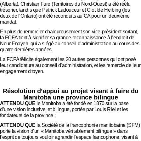
(Alberta). Christian Fure (Territoires du Nord-Ouest) a été réélu
trésorier, tandis que Patrick Ladouceur et Clotilde Heibing (les
deux de l’Ontario) ont été reconduits au CA pour un deuxième
mandat.
En plus de remercier chaleureusement son vice-président sortant,
la FCFA tient à signifier sa grande reconnaissance à l’endroit de
Nour Enayeh, qui a siégé au conseil d’administration au cours des
quatre dernières années.
La FCFA félicite également les 20 autres personnes qui ont posé
leur candidature au conseil d’administration, et les remercie de leur
engagement citoyen.
Résolution d’appui au projet visant à faire du
Manitoba une province bilingue
ATTENDU QUE
le Manitoba a été fondé en 1870 sur la base
d’une vision inclusive, et bilingue, portée par Louis Riel et les
fondateurs de la province ;
ATTENDU QUE
la Société de la francophonie manitobaine (SFM)
porte la vision d’un « Manitoba véritablement bilingue » dans
l’esprit de toujours vouloir agrandir l’espace francophone, visant à