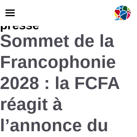
Catégorie :
Skip
Communiqués de
to
presse
content
Sommet de la
Francophonie
2028 : la FCFA
réagit à
l’annonce du