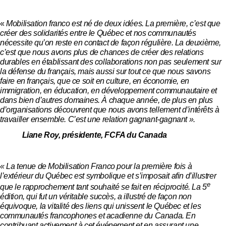
«
Mobilisation franco est né de deux idées. La première, c’est que
créer des solidarités entre le Québec et nos communautés
nécessite qu’on reste en contact de façon régulière. La deuxième,
c’est que nous avons plus de chances de créer des relations
durables en établissant des collaborations non pas seulement sur
la défense du français, mais aussi sur tout ce que nous savons
faire en français, que ce soit en culture, en économie, en
immigration, en éducation, en développement communautaire et
dans bien d’autres domaines. À chaque année, de plus en plus
d’organisations découvrent que nous avons tellement d’intérêts à
travailler ensemble. C’est une relation gagnant-gagnant ».
Liane Roy, présidente, FCFA du Canada
« La tenue
de Mobilisation Franco pour la première fois à
l’extérieur du Québec est symbolique et s’imposait afin d’illustrer
e
que le rapprochement tant souhaité se fait en réciprocité. La 5
édition, qui fut un véritable succès, a illustré de façon non
équivoque, la vitalité des liens qui unissent le Québec et les
communautés francophones et acadienne du Canada. En
contribuant activement à cet événement et en assurant une