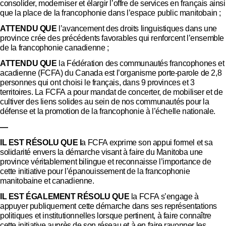
consolider, moderniser et élargir l’offre de services en français ainsi
que la place de la francophonie dans l’espace public manitobain ;
ATTENDU QUE
l’avancement des droits linguistiques dans une
province crée des précédents favorables qui renforcent l’ensemble
de la francophonie canadienne ;
ATTENDU QUE
la Fédération des communautés francophones et
acadienne (FCFA) du Canada est l’organisme porte-parole de 2,8
personnes qui ont choisi le français, dans 9 provinces et 3
territoires. La FCFA a pour mandat de concerter, de mobiliser et de
cultiver des liens solides au sein de nos communautés pour la
défense et la promotion de la francophonie à l’échelle nationale.
—
IL EST RÉSOLU QUE l
a FCFA exprime son appui formel et sa
solidarité envers la démarche visant à faire du Manitoba une
province véritablement bilingue et reconnaisse l’importance de
cette initiative pour l’épanouissement de la francophonie
manitobaine et canadienne.
IL EST ÉGALEMENT RÉSOLU QUE
la FCFA s’engage à
appuyer publiquement cette démarche dans ses représentations
politiques et institutionnelles lorsque pertinent, à faire connaître
cette initiative auprès de son réseau et à en faire rayonner les