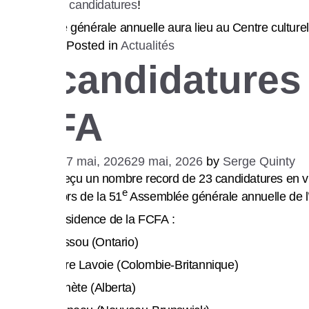
consulter les candidatures
!
L’Assemblée générale annuelle aura lieu au Centre culturel
Posted in
Actualités
23 candidatures 
FCFA
Posted on
27 mai, 2026
29 mai, 2026
by
Serge Quinty
La FCFA a reçu un nombre record de 23 candidatures en vue d
e
auront lieu lors de la 51
Assemblée générale annuelle de l’
À la vice-présidence de la FCFA :
Luc Amoussou (Ontario)
Marie-Pierre Lavoie (Colombie-Britannique)
Alice Prophète (Alberta)