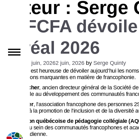
Auteur :
Serge 
Skip
to
La FCFA dévoile 
content
Boréal 2026
Posted on
2 juin, 2026
2 juin, 2026
by
Serge Quinty
La FCFA est heureuse de dévoiler aujourd’hui les noms 
contributions marquantes en matière de francophonie.
Daniel Boucher
, ancien directeur général de la Société de
exceptionnelle au développement des communautés franc
FrancoQueer
, l’association francophone des personnes 2SL
contribution à la promotion de l’inclusion et de la diversité 
L’Association québécoise de pédagogie collégiale (A
Québec et au sein des communautés francophones et acadie
société canadienne.