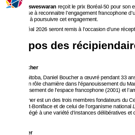
Ahdithya Visweswaran
reçoit le prix Boréal-50 pour son
Boréal-50 vise à reconnaitre l’engagement francophone d’un
l’encourager à poursuivre cet engagement.
Les prix Boréal 2026 seront remis à l’occasion d’une récept
À propos des récipiendair
Daniel Boucher
Natif du Manitoba, Daniel Boucher a œuvré pendant 33 ans à
maintenu son rôle charnière dans l’épanouissement du Mani
La FCFA
de l’agrandissement de l’espace francophone (2001) et l’am
Daniel Boucher est un des trois membres fondateurs du Cen
général Saint-Boniface et de celui de l’organisme national
L
Canada et siégé à une variété d’instances délibératives et 
FrancoQueer