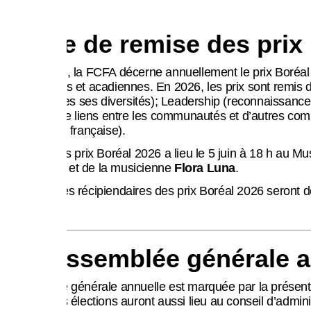
Soirée de remise des prix 
Depuis 1995, la FCFA décerne annuellement le prix Boréal 
francophones et acadiennes. En 2026, les prix sont remis d
forte de toutes ses diversités); Leadership (reconnaissan
la création de liens entre les communautés et d’autres c
d’expression française).
La soirée des prix Boréal 2026 a lieu le 5 juin à 18 h au 
Plamondon
et de la musicienne
Flora Luna
.
Les noms des récipiendaires des prix Boréal 2026 seront dév
51e Assemblée générale an
L’Assemblée générale annuelle est marquée par la présentati
période. Des élections auront aussi lieu au conseil d’adminis