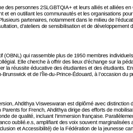
 des personnes 2SLGBTQIA+ et leurs alliés et alliées en O
t en outillant les communautés et les organisations pour fav
 Plusieurs partenaires, notamment dans le milieu de l’éducati
ation, d’ateliers de sensibilisation et de développement d’
if (OBNL) qui rassemble plus de 1950 membres individuels
 collégial. Elle cherche à offrir des lieux d’échange sur l
r la réussite éducative des étudiantes et des étudiants. En 
runswick et de l’Île-du-Prince-Édouard, à l’occasion du p
sion, Ahdithya Visweswaran est diplômé avec distinction de l
Parents for French, Ahdithya dirige des efforts de mobilisati
de de qualité, incluant l’immersion française. Parallèleme
nco oublié.e.s, amplifiant des voix souvent marginalisées a
 Inclusion et Accessibilité) de la Fédération de la jeunesse 