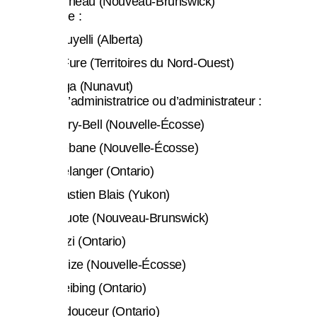
Gilles Vienneau (Nouveau-Brunswick)
À la trésorerie :
Salima Bouyelli (Alberta)
Christian Fure (Territoires du Nord-Ouest)
René Tanga (Nunavut)
À un poste d’administratrice ou d’administrateur :
Nicole Avery-Bell (Nouvelle-Écosse)
Atika Bayebane (Nouvelle-Écosse)
Martine Bélanger (Ontario)
Jean-Sébastien Blais (Yukon)
Jérémie Buote (Nouveau-Brunswick)
Ines Ghozzi (Ontario)
Ariane Gleize (Nouvelle-Écosse)
Clotilde Heibing (Ontario)
Patrick Ladouceur (Ontario)