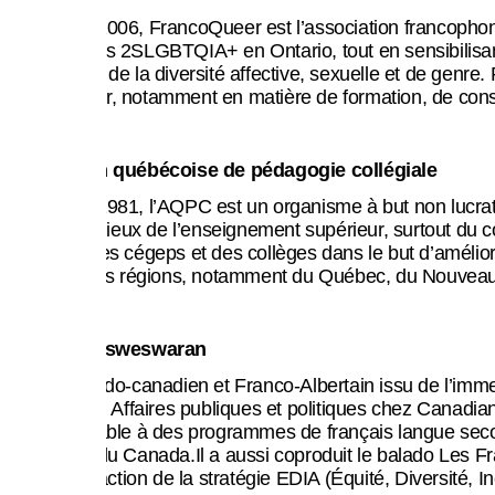
Fondée en 2006, FrancoQueer est l’association francophone
Ce que nous faisons
francophones 2SLGBTQIA+ en Ontario, tout en sensibilisant e
respectueux de la diversité affective, sexuelle et de genre.
FrancoQueer, notamment en matière de formation, de consult
Association québécoise de pédagogie collégiale
Fondée en 1981, l’AQPC est un organisme à but non lucrat
différents milieux de l’enseignement supérieur, surtout du
Actualités
personnel des cégeps et des collèges dans le but d’améliore
de différentes régions, notamment du Québec, du Nouveau-B
Ahdithya Visweswaran
Immigrant indo-canadien et Franco-Albertain issu de l’immer
de Directeur, Affaires publiques et politiques chez Canadian 
accès équitable à des programmes de français langue secon
Événements
diplomates du Canada.Il a aussi coproduit le balado Les Fra
piloté la rédaction de la stratégie EDIA (Équité, Diversité,