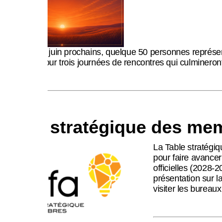
Espace membre
Les 4, 5 et 6 juin prochains, quelque 50 personnes repré
Manitoba, pour trois journées de rencontres qui culmineron
English
Table stratégique des memb
La Table stratégiq
pour faire avancer
officielles (2028-
présentation sur 
visiter les bureau
Recensement 2026