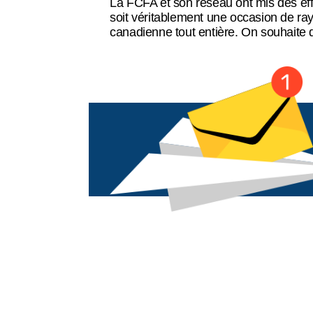
La FCFA et son réseau ont mis des eff
Balado
soit véritablement une occasion de r
canadienne tout entière. On souhaite 
Espace membre
English
Recensement 2026