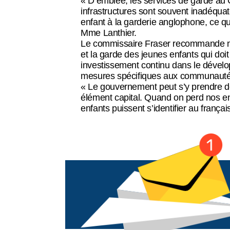
« D’emblée, les services de garde au Ca
infrastructures sont souvent inadéquate
enfant à la garderie anglophone, ce qui
Balado
Mme Lanthier.
Le commissaire Fraser recommande no
et la garde des jeunes enfants qui doit
investissement continu dans le dévelo
mesures spécifiques aux communautés 
Espace membre
« Le gouvernement peut s’y prendre d
élément capital. Quand on perd nos en
enfants puissent s’identifier au frança
English
Recensement 2026