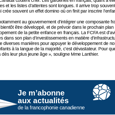
nada coûtent cher. Les garderies en français, quant à elles,
s et les listes d’attentes sont longues. Il arrive trop souve
 crée souvent un effet domino où on finit par inscrire l’enfa
tamment au gouvernement d’intégrer une composante fran
 bientôt être développé, et de prévoir dans le prochain plan d
ppement de la petite enfance en français. La FCFA est d’av
dans son plan d’investissements en matière d’infrastructu
e diverses manières pour appuyer le développement de nos
fants à la langue de la majorité, c’est dévastateur. Pour 
is dès leur plus jeune âge », souligne Mme Lanthier.
Je m’abonne
aux actualités
de la francophonie canadienne