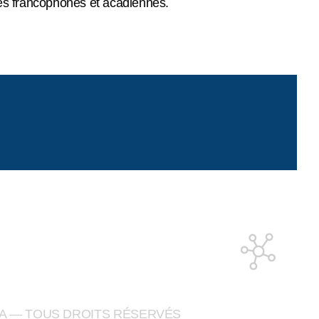
és francophones et acadiennes.
A — TOUS DROITS RÉSERVÉS