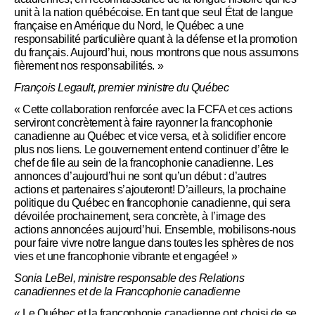
unit à la nation québécoise. En tant que seul État de langue
française en Amérique du Nord, le Québec a une
responsabilité particulière quant à la défense et la promotion
du français. Aujourd’hui, nous montrons que nous assumons
fièrement nos responsabilités. »
François Legault, premier ministre du Québec
« Cette collaboration renforcée avec la FCFA et ces actions
serviront concrètement à faire rayonner la francophonie
canadienne au Québec et vice versa, et à solidifier encore
plus nos liens. Le gouvernement entend continuer d’être le
chef de file au sein de la francophonie canadienne. Les
annonces d’aujourd’hui ne sont qu’un début : d’autres
actions et partenaires s’ajouteront! D’ailleurs, la prochaine
politique du Québec en francophonie canadienne, qui sera
dévoilée prochainement, sera concrète, à l’image des
actions annoncées aujourd’hui. Ensemble, mobilisons-nous
pour faire vivre notre langue dans toutes les sphères de nos
vies et une francophonie vibrante et engagée! »
Sonia LeBel, ministre responsable des Relations
canadiennes et de la Francophonie canadienne
« Le Québec et la francophonie canadienne ont choisi de se