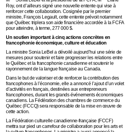
M
Sonia LeBel et la présidente de la FCFA, M
Liane
Roy, ont d’ailleurs signé une nouvelle entente qui vise à
renforcer cette collaboration. Cosignée par le premier
ministre, François Legault, cette entente prévoit notamment
que Québec triplera son aide financière accordée à la FCFA
pour atteindre, à terme, 277 000 $.
Un soutien important à cinq actions concrètes en
francophonie économique, culture et éducation
La ministre Sonia LeBel a dévoilé aujourd’hui une série de
mesures pour soutenir et faire progresser les relations entre
le Québec et la francophonie canadienne et soutenir le
rayonnement de la langue française au Canada.
Dans le but de valoriser et de renforcer la contribution des
francophones à l’économie, elle a annoncé l’ajout d’un volet
d’activités en français, destinées aux entrepreneurs
francophones, durant les grands événements économiques
canadiens. La Fédération des chambres de commerce du
Québec (FCCQ) sera responsable de la mise en œuvre de
cette action.
La Fédération culturelle canadienne-française (FCCF)
mettra sur pied un carrefour de collaboration pour les arts et
la culture francophones. La ministre a aussi annoncé la