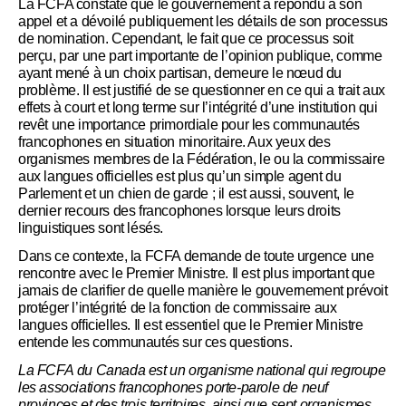
La FCFA constate que le gouvernement a répondu à son
appel et a dévoilé publiquement les détails de son processus
de nomination. Cependant, le fait que ce processus soit
perçu, par une part importante de l’opinion publique, comme
ayant mené à un choix partisan, demeure le nœud du
problème. Il est justifié de se questionner en ce qui a trait aux
effets à court et long terme sur l’intégrité d’une institution qui
revêt une importance primordiale pour les communautés
francophones en situation minoritaire. Aux yeux des
organismes membres de la Fédération, le ou la commissaire
aux langues officielles est plus qu’un simple agent du
Parlement et un chien de garde ; il est aussi, souvent, le
dernier recours des francophones lorsque leurs droits
linguistiques sont lésés.
Dans ce contexte, la FCFA demande de toute urgence une
rencontre avec le Premier Ministre. Il est plus important que
jamais de clarifier de quelle manière le gouvernement prévoit
protéger l’intégrité de la fonction de commissaire aux
langues officielles. Il est essentiel que le Premier Ministre
entende les communautés sur ces questions.
La FCFA du Canada est un organisme national qui regroupe
les associations francophones porte-parole de neuf
provinces et des trois territoires, ainsi que sept organismes