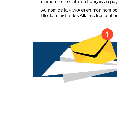
d’améliorer le statut du français au pa
Balado
Au nom de la FCFA et en mon nom pers
fille, la ministre des Affaires francop
Espace membre
English
Recensement 2026