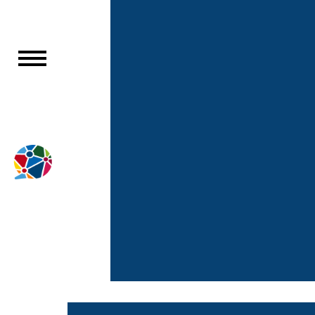
Skip
to
content
La FCFA