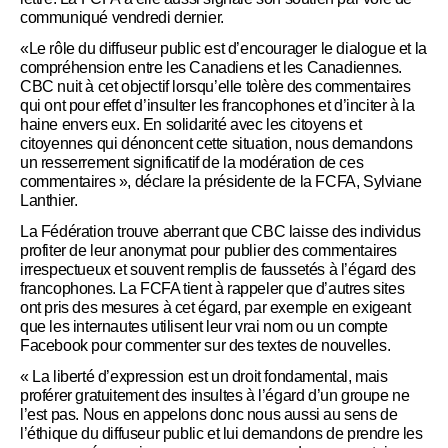
communiqué vendredi dernier.
«Le rôle du diffuseur public est d’encourager le dialogue et la
compréhension entre les Canadiens et les Canadiennes.
CBC nuit à cet objectif lorsqu’elle tolère des commentaires
qui ont pour effet d’insulter les francophones et d’inciter à la
haine envers eux. En solidarité avec les citoyens et
citoyennes qui dénoncent cette situation, nous demandons
un resserrement significatif de la modération de ces
commentaires », déclare la présidente de la FCFA, Sylviane
Lanthier.
La Fédération trouve aberrant que CBC laisse des individus
profiter de leur anonymat pour publier des commentaires
irrespectueux et souvent remplis de faussetés à l’égard des
francophones. La FCFA tient à rappeler que d’autres sites
ont pris des mesures à cet égard, par exemple en exigeant
que les internautes utilisent leur vrai nom ou un compte
Facebook pour commenter sur des textes de nouvelles.
« La liberté d’expression est un droit fondamental, mais
proférer gratuitement des insultes à l’égard d’un groupe ne
l’est pas. Nous en appelons donc nous aussi au sens de
l’éthique du diffuseur public et lui demandons de prendre les