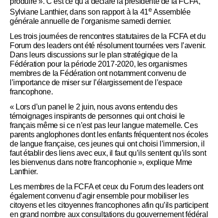
produire ». C’est ce qu’a déclaré la présidente de la FCFA,
e
Sylviane Lanthier, dans son rapport à la 41
Assemblée
générale annuelle de l’organisme samedi dernier.
Les trois journées de rencontres statutaires de la FCFA et du
Forum des leaders ont été résolument tournées vers l’avenir.
Dans leurs discussions sur le plan stratégique de la
Fédération pour la période 2017-2020, les organismes
membres de la Fédération ont notamment convenu de
l’importance de miser sur l’élargissement de l’espace
francophone.
« Lors d’un panel le 2 juin, nous avons entendu des
témoignages inspirants de personnes qui ont choisi le
français même si ce n’est pas leur langue maternelle. Ces
parents anglophones dont les enfants fréquentent nos écoles
de langue française, ces jeunes qui ont choisi l’immersion, il
faut établir des liens avec eux, il faut qu’ils sentent qu’ils sont
les bienvenus dans notre francophonie », explique Mme
Lanthier.
Les membres de la FCFA et ceux du Forum des leaders ont
également convenu d’agir ensemble pour mobiliser les
citoyens et les citoyennes francophones afin qu’ils participent
en grand nombre aux consultations du gouvernement fédéral