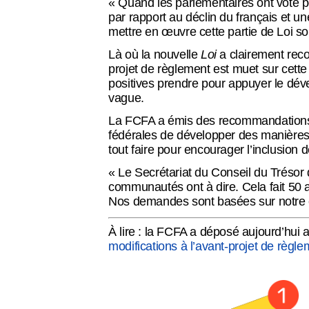
« Quand les parlementaires ont voté pou
par rapport au déclin du français et un
mettre en œuvre cette partie de Loi s
Là où la nouvelle
Loi
a clairement reco
projet de règlement est muet sur cette 
Balado
positives prendre pour appuyer le dé
vague.
La FCFA a émis des recommandations ta
fédérales de développer des manières d
Espace membre
tout faire pour encourager l’inclusion d
« Le Secrétariat du Conseil du Trésor d
communautés ont à dire. Cela fait 50 an
Nos demandes sont basées sur notre 
English
À lire : la FCFA a déposé aujourd’hu
modifications à l’avant-projet de règl
Recensement 2026