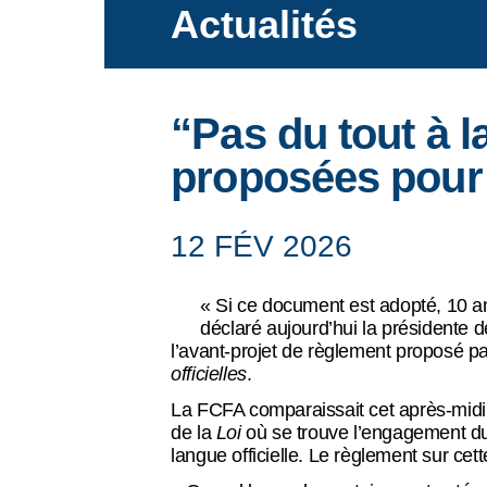
La FCFA
Actualités
“Pas du tout à l
Ce que nous faisons
proposées pour a
12 FÉV 2026
Actualités
« Si ce document est adopté, 10 ann
déclaré aujourd’hui la président
l’avant-projet de règlement proposé par
Événements
officielles
.
La FCFA comparaissait cet après-midi 
de la
Loi
où se trouve l’engagement du
langue officielle. Le règlement sur cet
Ressources