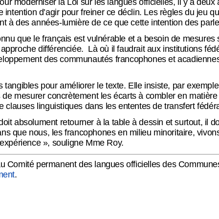
r moderniser la Loi sur les langues officielles, il y a deux 
e intention d’agir pour freiner ce déclin. Les règles du jeu 
ont à des années-lumière de ce que cette intention des par
nnu que le français est vulnérable et a besoin de mesures s
approche différenciée. Là où il faudrait aux institutions fé
veloppement des communautés francophones et acadiennes, 
ngibles pour améliorer le texte. Elle insiste, par exemple,
e mesurer concrètement les écarts à combler en matière d’éga
e clauses linguistiques dans les ententes de transfert fédéral
oit absolument retourner à la table à dessin et surtout, il 
s que nous, les francophones en milieu minoritaire, vivons av
expérience », souligne Mme Roy.
i au Comité permanent des langues officielles des Commun
ement
.