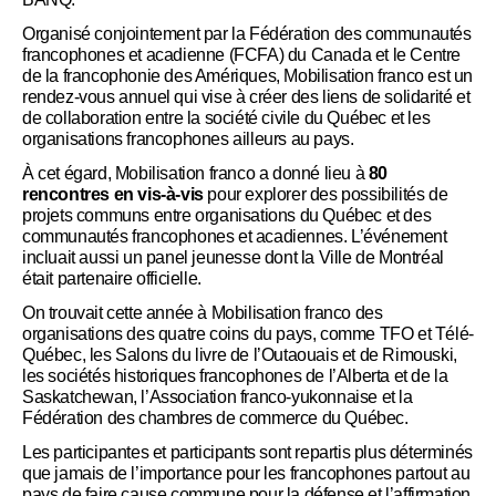
Organisé conjointement par la Fédération des communautés
francophones et acadienne (FCFA) du Canada et le Centre
de la francophonie des Amériques, Mobilisation franco est un
rendez-vous annuel qui vise à créer des liens de solidarité et
de collaboration entre la société civile du Québec et les
organisations francophones ailleurs au pays.
À cet égard, Mobilisation franco a donné lieu à
80
rencontres en vis-à-vis
pour explorer des possibilités de
projets communs entre organisations du Québec et des
communautés francophones et acadiennes. L’événement
incluait aussi un panel jeunesse dont la Ville de Montréal
était partenaire officielle.
On trouvait cette année à Mobilisation franco des
organisations des quatre coins du pays, comme TFO et Télé-
Québec, les Salons du livre de l’Outaouais et de Rimouski,
les sociétés historiques francophones de l’Alberta et de la
Saskatchewan, l’Association franco-yukonnaise et la
Fédération des chambres de commerce du Québec.
Les participantes et participants sont repartis plus déterminés
que jamais de l’importance pour les francophones partout au
pays de faire cause commune pour la défense et l’affirmation