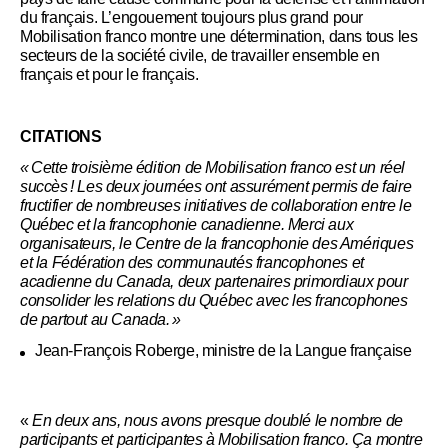
du français. L’engouement toujours plus grand pour
Mobilisation franco montre une détermination, dans tous les
secteurs de la société civile, de travailler ensemble en
français et pour le français.
CITATIONS
«
Cette troisi
è
me
é
dition de Mobilisation franco est un r
é
el
succ
è
s
! Les deux journ
é
es ont assur
é
ment permis de faire
fructifier de nombreuses initiatives de collaboration entre le
Qu
é
bec et la francophonie canadienne. Merci aux
organisateurs, le Centre de la francophonie des Am
é
riques
et la F
é
d
é
ration des communaut
é
s francophones et
acadienne du Canada, deux partenaires primordiaux pour
consolider les relations du Qu
é
bec avec les francophones
de partout au Canada.
»
Jean-François Roberge, ministre de la Langue française
«
En deux ans, nous avons presque doublé le nombre de
participants et participantes à Mobilisation franco. Ça montre