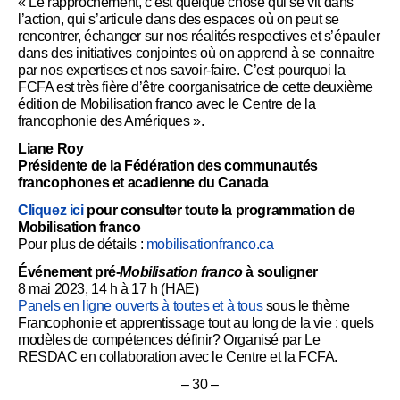
« Le rapprochement, c’est quelque chose qui se vit dans
l’action, qui s’articule dans des espaces où on peut se
rencontrer, échanger sur nos réalités respectives et s’épauler
dans des initiatives conjointes où on apprend à se connaitre
par nos expertises et nos savoir-faire. C’est pourquoi la
FCFA est très fière d’être coorganisatrice de cette deuxième
édition de Mobilisation franco avec le Centre de la
francophonie des Amériques ».
Liane Roy
Présidente de la Fédération des communautés
francophones et acadienne du Canada
Cliquez ici
pour consulter toute la programmation de
Mobilisation franco
Pour plus de détails :
mobilisationfranco.ca
Événement pré-
Mobilisation franco
à souligner
8 mai 2023, 14 h à 17 h (HAE)
Panels en ligne ouverts à toutes et à tous
sous le thème
Francophonie et apprentissage tout au long de la vie : quels
modèles de compétences définir? Organisé par Le
RESDAC en collaboration avec le Centre et la FCFA.
– 30 –