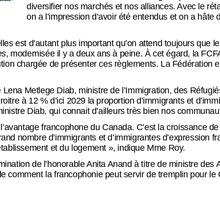
diversifier nos marchés et nos alliances. Avec le rét
on a l’impression d’avoir été entendus et on a hâte de
elles est d’autant plus important qu’on attend toujours que 
es
, modernisée il y a deux ans à peine. À cet égard, la FCFA
tution chargée de présenter ces règlements. La Fédération en
 Lena Metlege Diab, ministre de l’Immigration, des Réfugié
croitre à 12 % d’ici 2029 la proportion d’immigrants et d’im
ministre Diab, qui connait d’ailleurs très bien nos communau
ver l’avantage francophone du Canada. C’est la croissance de
grand nombre d’immigrants et d’immigrantes d’expression fran
tablissement et du logement », indique Mme Roy.
omination de l’honorable Anita Anand à titre de ministre des
comment la francophonie peut servir de tremplin pour le C